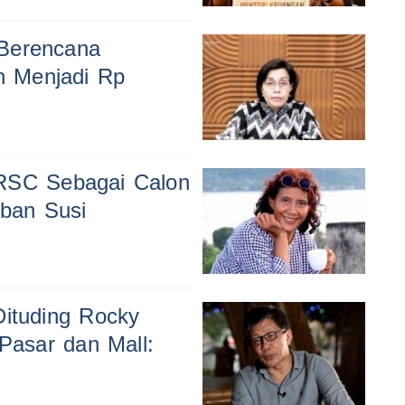
 Berencana
n Menjadi Rp
ARSC Sebagai Calon
aban Susi
Dituding Rocky
asar dan Mall: