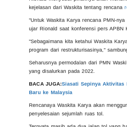
kejelasan dari Waskita tentang rencana
r
"Untuk Waskita Karya rencana PMN-nya di
ujar Rionald saat konferensi pers APBN 
"Sebagaimana kita ketahui Waskita Karya
program dari restrukturisasinya," sambun
Seharusnya permodalan dari PMN Waskita
yang disalurkan pada 2022.
BACA JUGA:
Siasati Sepinya Aktivita
Baru ke Malaysia
Rencanaya Waskita Karya akan mengguna
penyelesaian sejumlah ruas tol.
Ternyata masih ada dua jalan tol yang h