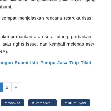
abumi.
sempat menjelaskan rencana restrukturisasi
 yakni perbankan atau surat utang, perbaikan
 atau rights issue, dan kembali melepas aset
NA).
ngan Suami Istri Penipu Jasa Titip Tiket
2
»
# waskita
# kemenkeu
# sri mulyani