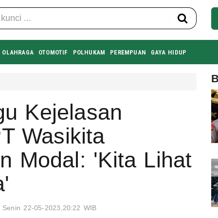
OLAHRAGA
OTOMOTIF
POLHUKAM
PEREMPUAN
GAYA HIDUP
B
u Kejelasan
PT Wasikita
 Modal: 'Kita Lihat
'
Senin 22-05-2023,20:22 WIB