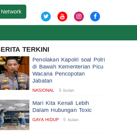
09 Agu 2026
Network
ERITA TERKINI
Penolakan Kapolri soal Polri
di Bawah Kementerian Picu
Wacana Pencopotan
Jabatan
NASIONAL
5 bulan
Mari Kita Kenali Lebih
Dalam Hubungan Toxic
GAYA HIDUP
5 bulan