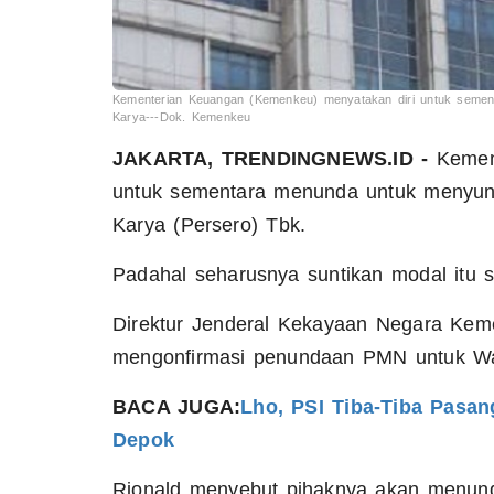
Kementerian Keuangan (Kemenkeu) menyatakan diri untuk seme
Karya---Dok. Kemenkeu
JAKARTA, TRENDINGNEWS.ID -
Kement
untuk sementara menunda untuk menyun
Karya (Persero) Tbk.
Padahal seharusnya suntikan modal itu s
Direktur Jenderal Kekayaan Negara Kem
mengonfirmasi penundaan PMN untuk Was
BACA JUGA:
Lho, PSI Tiba-Tiba Pasan
Depok
Rionald menyebut pihaknya akan menund