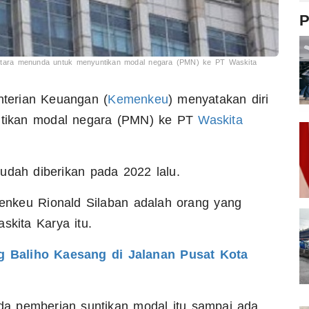
P
ntara menunda untuk menyuntikan modal negara (PMN) ke PT Waskita
erian Keuangan (
Kemenkeu
) menyatakan diri
tikan modal negara (PMN) ke PT
Waskita
udah diberikan pada 2022 lalu.
enkeu Rionald Silaban adalah orang yang
kita Karya itu.
g Baliho Kaesang di Jalanan Pusat Kota
a pemberian suntikan modal itu sampai ada