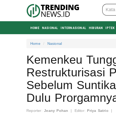
HOME
NASIONAL
INTERNASIONAL
HIBURAN
IPTEK
Home
Nasional
Kemenkeu Tungg
Restrukturisasi 
Sebelum Suntikan
Dulu Prorgamnya
Reporter:
Jeany Pohan
|
Editor:
Priya Satrio
|