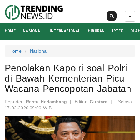
08 Agu 2026
HOME
NASIONAL
INTERNASIONAL
HIBURAN
IPTEK
OLA
Home
Nasional
Penolakan Kapolri soal Polri
di Bawah Kementerian Picu
Wacana Pencopotan Jabatan
Reporter:
Restu Herlambang
|
Editor:
Guntara
|
Selasa
17-02-2026,09:00 WIB