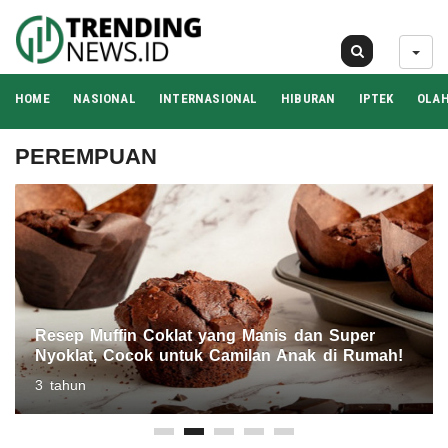
06 Agu 2026
HOME
NASIONAL
INTERNASIONAL
HIBURAN
IPTEK
OLA
PEREMPUAN
Resep Muffin Coklat yang Manis dan Super
Nyoklat, Cocok untuk Camilan Anak di Rumah!
3 tahun