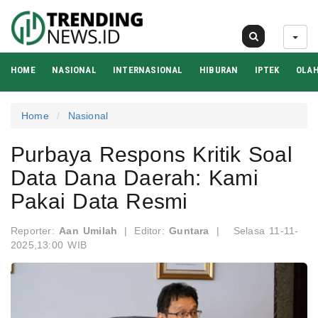
06 Agu 2026
HOME
NASIONAL
INTERNASIONAL
HIBURAN
IPTEK
OLA
Home
Nasional
Purbaya Respons Kritik Soal
Data Dana Daerah: Kami
Pakai Data Resmi
Reporter:
Aan Umilah
|
Editor:
Guntara
|
Selasa 11-11-
2025,13:00 WIB