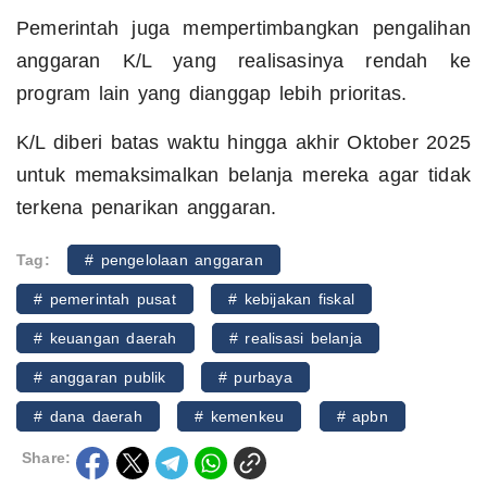
Pemerintah juga mempertimbangkan pengalihan
anggaran K/L yang realisasinya rendah ke
program lain yang dianggap lebih prioritas.
K/L diberi batas waktu hingga akhir Oktober 2025
untuk memaksimalkan belanja mereka agar tidak
terkena penarikan anggaran.
Tag:
# pengelolaan anggaran
# pemerintah pusat
# kebijakan fiskal
# keuangan daerah
# realisasi belanja
# anggaran publik
# purbaya
# dana daerah
# kemenkeu
# apbn
Share: