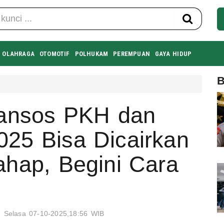
OLAHRAGA
OTOMOTIF
POLHUKAM
PEREMPUAN
GAYA HIDUP
B
Bansos PKH dan
25 Bisa Dicairkan
ahap, Begini Cara
Selasa 07-10-2025,18:56 WIB