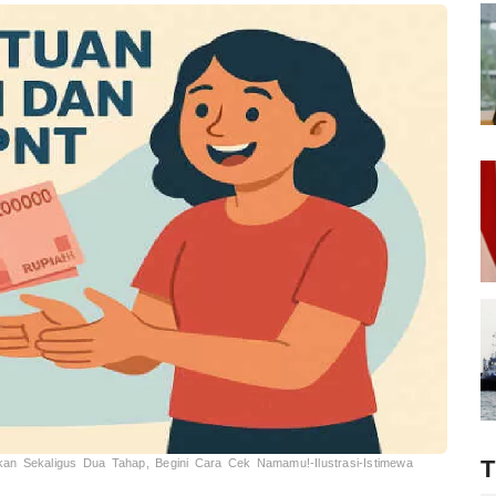
an Sekaligus Dua Tahap, Begini Cara Cek Namamu!-Ilustrasi-Istimewa