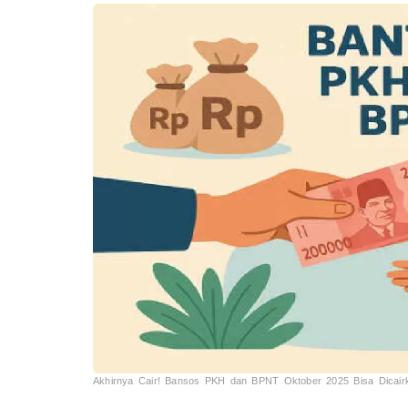
Akhirnya Cair! Bansos PKH dan BPNT Oktober 2025 Bisa Dicairk