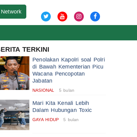
06 Agu 2026
Network
ERITA TERKINI
Penolakan Kapolri soal Polri
di Bawah Kementerian Picu
Wacana Pencopotan
Jabatan
NASIONAL
5 bulan
Mari Kita Kenali Lebih
Dalam Hubungan Toxic
GAYA HIDUP
5 bulan