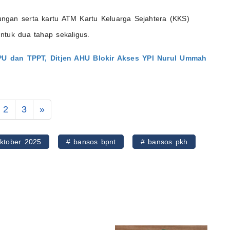
ngan serta kartu ATM Kartu Keluarga Sejahtera (KKS)
ntuk dua tahap sekaligus.
PPU dan TPPT, Ditjen AHU Blokir Akses YPI Nurul Ummah
2
3
»
ktober 2025
# bansos bpnt
# bansos pkh