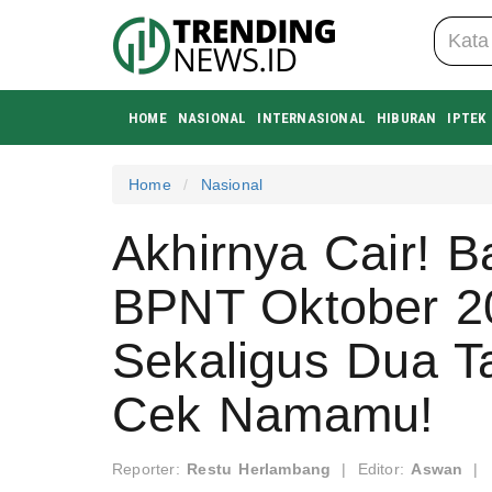
HOME
NASIONAL
INTERNASIONAL
HIBURAN
IPTEK
Home
Nasional
Akhirnya Cair! 
BPNT Oktober 20
Sekaligus Dua T
Cek Namamu!
Reporter:
Restu Herlambang
|
Editor:
Aswan
|