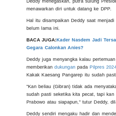
Deddy menegaskan, putra sulung Preside
menawarkan diri untuk datang ke DPP.
Hal itu disampaikan Deddy saat menjadi
belum lama ini.
BACA JUGA:
Kader Nasdem Jadi Ters
Gegara Calonkan Anies?
Deddy juga menyangka kalau pertemuan
memberikan
dukungan
pada
Pilpres 202
Kakak Kaesang Pangarep itu sudah pasti 
"Kan beliau (Gibran) tidak ada menyat
sudah pasti seketika kita pecat, tapi k
Prabowo atau siapapun," tutur Deddy, dil
Deddy sendiri mengaku hadir dan menden