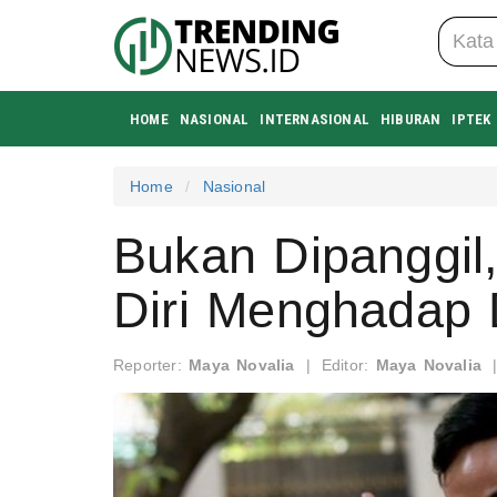
HOME
NASIONAL
INTERNASIONAL
HIBURAN
IPTEK
Home
Nasional
Bukan Dipanggil
Diri Menghadap
Reporter:
Maya Novalia
|
Editor:
Maya Novalia