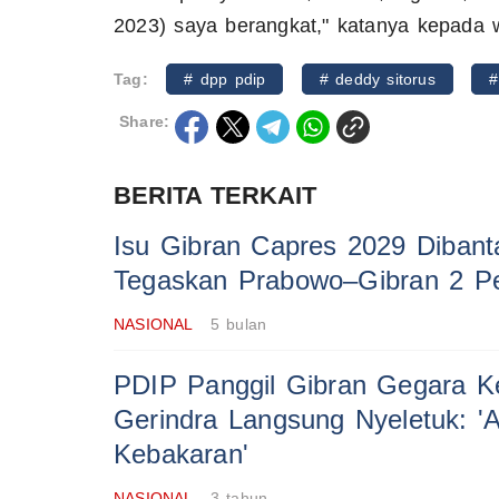
2023) saya berangkat," katanya kepada 
Tag:
# dpp pdip
# deddy sitorus
#
Share:
BERITA TERKAIT
Isu Gibran Capres 2029 Dibant
Tegaskan Prabowo–Gibran 2 Pe
NASIONAL
5 bulan
PDIP Panggil Gibran Gegara 
Gerindra Langsung Nyeletuk: '
Kebakaran'
NASIONAL
3 tahun