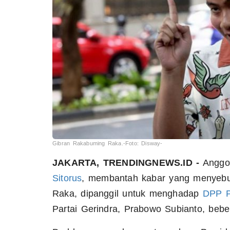
Gibran Rakabuming Raka.-Foto: Disway-
JAKARTA, TRENDINGNEWS.ID -
Anggot
Sitorus
, membantah kabar yang menyebut
Raka, dipanggil untuk menghadap
DPP 
Partai Gerindra, Prabowo Subianto, bebe