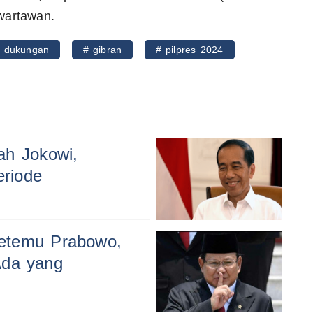
wartawan.
 dukungan
# gibran
# pilpres 2024
ah Jokowi,
riode
Ketemu Prabowo,
Ada yang