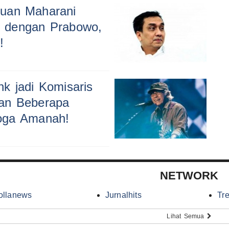
Puan Maharani
u dengan Prabowo,
!
k jadi Komisaris
an Beberapa
oga Amanah!
NETWORK
ollanews
Jurnalhits
Tr
Lihat Semua