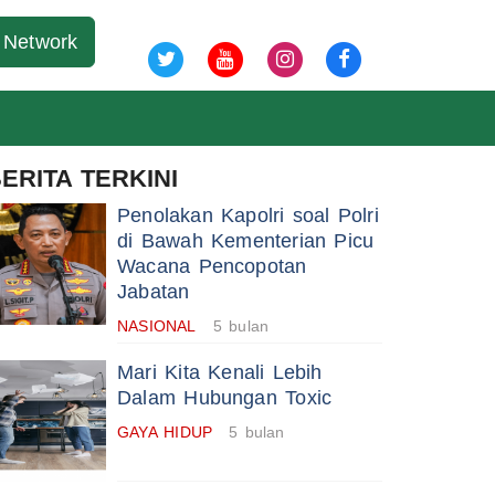
08 Agu 2026
Network
ERITA TERKINI
Penolakan Kapolri soal Polri
di Bawah Kementerian Picu
Wacana Pencopotan
Jabatan
NASIONAL
5 bulan
Mari Kita Kenali Lebih
Dalam Hubungan Toxic
GAYA HIDUP
5 bulan