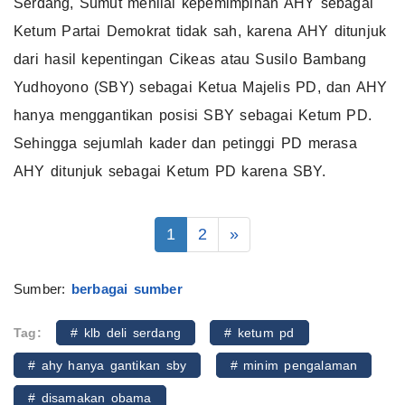
Serdang, Sumut menilai kepemimpinan AHY sebagai
Ketum Partai Demokrat tidak sah, karena AHY ditunjuk
dari hasil kepentingan Cikeas atau Susilo Bambang
Yudhoyono (SBY) sebagai Ketua Majelis PD, dan AHY
hanya menggantikan posisi SBY sebagai Ketum PD.
Sehingga sejumlah kader dan petinggi PD merasa
AHY ditunjuk sebagai Ketum PD karena SBY.
1
2
»
Sumber:
berbagai sumber
Tag:
# klb deli serdang
# ketum pd
# ahy hanya gantikan sby
# minim pengalaman
# disamakan obama