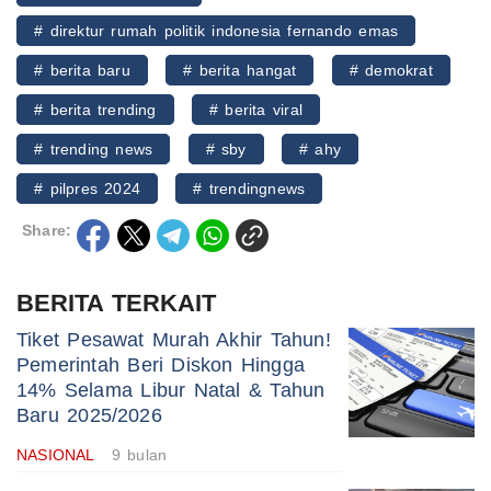
# direktur rumah politik indonesia fernando emas
# berita baru
# berita hangat
# demokrat
# berita trending
# berita viral
# trending news
# sby
# ahy
# pilpres 2024
# trendingnews
Share:
BERITA TERKAIT
Tiket Pesawat Murah Akhir Tahun!
Pemerintah Beri Diskon Hingga
14% Selama Libur Natal & Tahun
Baru 2025/2026
NASIONAL
9 bulan