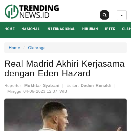
06 Agu 2026
HOME
NASIONAL
INTERNASIONAL
HIBURAN
IPTEK
OLA
Home
Olahraga
Real Madrid Akhiri Kerjasama
dengan Eden Hazard
Reporter:
Mukhtar Syabani
|
Editor:
Deden Renaldi
|
Minggu 04-06-2023,12:37 WIB