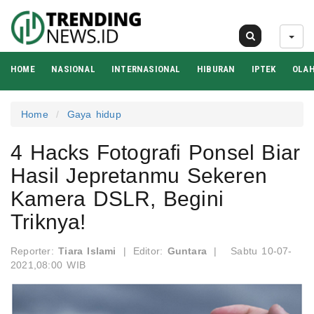
06 Agu 2026
HOME
NASIONAL
INTERNASIONAL
HIBURAN
IPTEK
OLA
Home
Gaya hidup
4 Hacks Fotografi Ponsel Biar
Hasil Jepretanmu Sekeren
Kamera DSLR, Begini
Triknya!
Reporter:
Tiara Islami
|
Editor:
Guntara
|
Sabtu 10-07-
2021,08:00 WIB