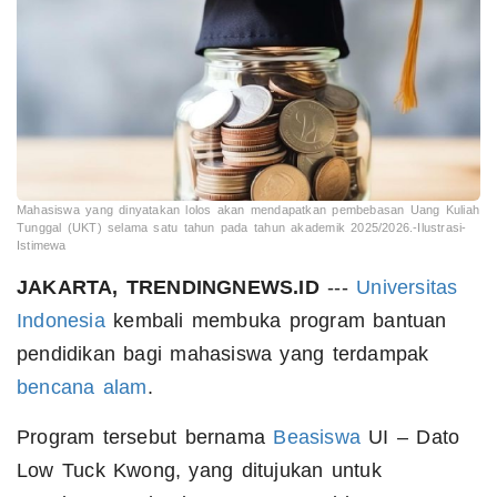
Mahasiswa yang dinyatakan lolos akan mendapatkan pembebasan Uang Kuliah
Tunggal (UKT) selama satu tahun pada tahun akademik 2025/2026.-Ilustrasi-
Istimewa
JAKARTA, TRENDINGNEWS.ID
---
Universitas
Indonesia
kembali membuka program bantuan
pendidikan bagi mahasiswa yang terdampak
bencana alam
.
Program tersebut bernama
Beasiswa
UI – Dato
Low Tuck Kwong, yang ditujukan untuk