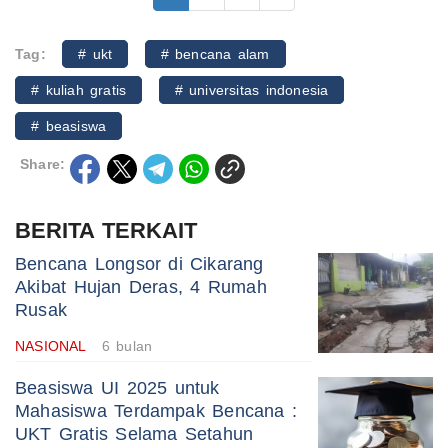
Tag:
# ukt
# bencana alam
# kuliah gratis
# universitas indonesia
# beasiswa
Share:
BERITA TERKAIT
Bencana Longsor di Cikarang
Akibat Hujan Deras, 4 Rumah
Rusak
NASIONAL
6 bulan
Beasiswa UI 2025 untuk
Mahasiswa Terdampak Bencana :
UKT Gratis Selama Setahun