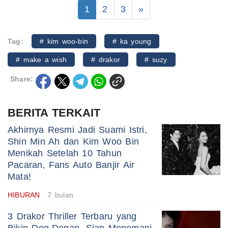
1
2
3
»
Tag:
# kim woo-bin
# ka young
# make a wish
# drakor
# suzy
Share:
BERITA TERKAIT
Akhirnya Resmi Jadi Suami Istri,
Shin Min Ah dan Kim Woo Bin
Menikah Setelah 10 Tahun
Pacaran, Fans Auto Banjir Air
Mata!
HIBURAN
7 bulan
3 Drakor Thriller Terbaru yang