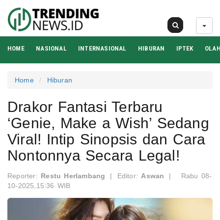
07 Agu 2026
HOME
NASIONAL
INTERNASIONAL
HIBURAN
IPTEK
OLA
Home
Hiburan
Drakor Fantasi Terbaru
‘Genie, Make a Wish’ Sedang
Viral! Intip Sinopsis dan Cara
Nontonnya Secara Legal!
Reporter:
Restu Herlambang
|
Editor:
Aswan
|
Rabu 08-
10-2025,15:36 WIB