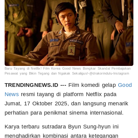
Baru Tayang di Netflix! Film Korea Good News Bongkar Skandal Pembajakan
Pesawat yang Bikin Tegang dan Ngakak Sekaligus!-@drakorindulu-Instagram
TRENDINGNEWS.ID ---
Film komedi gelap
Good
News
resmi tayang di platform Netflix pada
Jumat, 17 Oktober 2025, dan langsung menarik
perhatian para penikmat sinema internasional.
Karya terbaru sutradara Byun Sung-hyun ini
menghadirkan kombinasi antara ketegangan