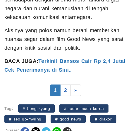
negara dan nurani kemanusiaan di tengah
kekacauan komunikasi antarnegara.
Aksinya yang polos namun berani memberikan
nuansa segar dalam film Good News yang sarat
dengan kritik sosial dan politik.
BACA JUGA:
Terkini! Bansos Cair Rp 2,4 Juta!
Cek Penerimanya di Sini..
1
2
»
Tag:
# hong kyung
# radar muda korea
# seo go-myung
# good news
# drakor
Share: