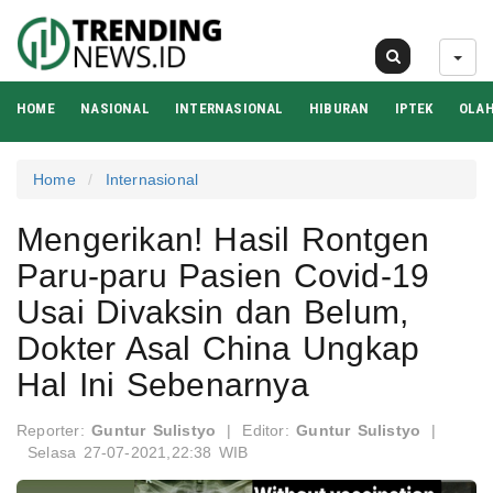
10 Agu 2026
HOME
NASIONAL
INTERNASIONAL
HIBURAN
IPTEK
OLA
Home
Internasional
Mengerikan! Hasil Rontgen
Paru-paru Pasien Covid-19
Usai Divaksin dan Belum,
Dokter Asal China Ungkap
Hal Ini Sebenarnya
Reporter:
Guntur Sulistyo
|
Editor:
Guntur Sulistyo
|
Selasa 27-07-2021,22:38 WIB