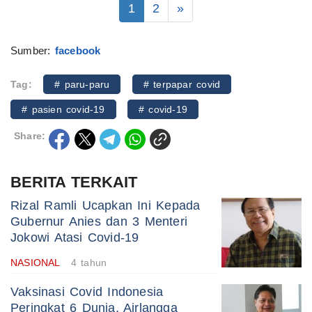
1
2
»
Sumber:
facebook
Tag:
# paru-paru
# terpapar covid
# pasien covid-19
# covid-19
Share:
BERITA TERKAIT
Rizal Ramli Ucapkan Ini Kepada
Gubernur Anies dan 3 Menteri
Jokowi Atasi Covid-19
NASIONAL
4 tahun
Vaksinasi Covid Indonesia
Peringkat 6 Dunia, Airlangga