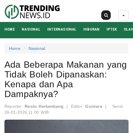
07 Agu 2026
HOME
NASIONAL
INTERNASIONAL
HIBURAN
IPTEK
OLA
Home
Nasional
Ada Beberapa Makanan yang
Tidak Boleh Dipanaskan:
Kenapa dan Apa
Dampaknya?
Reporter:
Restu Herlambang
|
Editor:
Guntara
|
Senin
26-01-2026,11:00 WIB