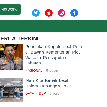
08 Agu 2026
Network
ERITA TERKINI
Penolakan Kapolri soal Polri
di Bawah Kementerian Picu
Wacana Pencopotan
Jabatan
NASIONAL
5 bulan
Mari Kita Kenali Lebih
Dalam Hubungan Toxic
GAYA HIDUP
5 bulan