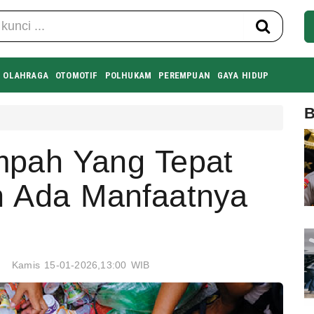
OLAHRAGA
OTOMOTIF
POLHUKAM
PEREMPUAN
GAYA HIDUP
B
mpah Yang Tepat
n Ada Manfaatnya
Kamis 15-01-2026,13:00 WIB