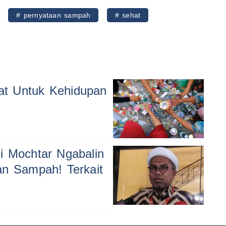
# pernyataan sampah
# sehat
at Untuk Kehidupan
i Mochtar Ngabalin
an Sampah! Terkait