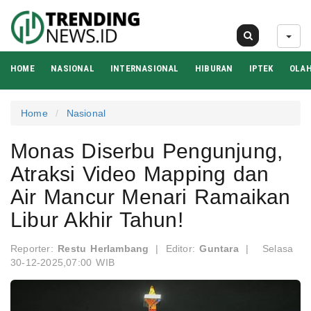
09 Agu 2026
HOME
NASIONAL
INTERNASIONAL
HIBURAN
IPTEK
OLA
Home
Nasional
Monas Diserbu Pengunjung,
Atraksi Video Mapping dan
Air Mancur Menari Ramaikan
Libur Akhir Tahun!
Reporter:
Restu Herlambang
|
Editor:
Guntara
|
Selasa
30-12-2025,07:00 WIB