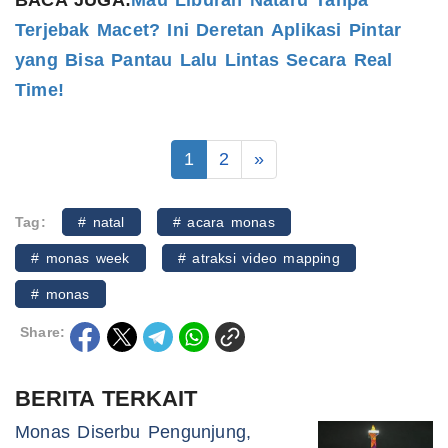
BACA JUGA:
Mau Liburan Nataru Tanpa
Terjebak Macet? Ini Deretan Aplikasi Pintar
yang Bisa Pantau Lalu Lintas Secara Real
Time!
1
2
»
Tag:
# natal
# acara monas
# monas week
# atraksi video mapping
# monas
Share:
BERITA TERKAIT
Monas Diserbu Pengunjung,