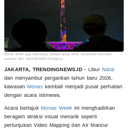
Monas Week juga dipandang sebagai ajang untuk menambah keceriaan
suasana libur Natal-@Jktinfo-Instagram
JAKARTA, TRENDINGNEWS.ID -
Libur
Natal
dan menyambut pergantian tahun baru 2026,
kawasan
Monas
kembali menjadi pusat perhatian
dengan acara istimewa.
Acara bertajuk
Monas Week
ini menghadirkan
beragam atraksi visual menarik seperti
pertunjukan Video Mapping dan Air Mancur