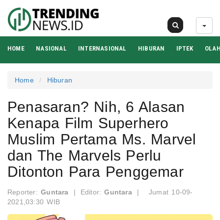
09 Agu 2026
HOME
NASIONAL
INTERNASIONAL
HIBURAN
IPTEK
OLA
Home
Hiburan
Penasaran? Nih, 6 Alasan
Kenapa Film Superhero
Muslim Pertama Ms. Marvel
dan The Marvels Perlu
Ditonton Para Penggemar
Reporter:
Guntara
|
Editor:
Guntara
|
Jumat 10-09-
2021,03:30 WIB