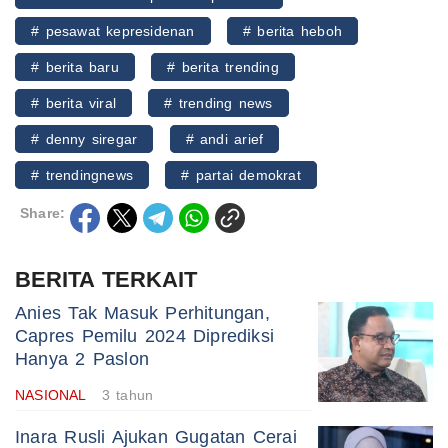
# pesawat kepresidenan
# berita heboh
# berita baru
# berita trending
# berita viral
# trending news
# denny siregar
# andi arief
# trendingnews
# partai demokrat
Share:
BERITA TERKAIT
Anies Tak Masuk Perhitungan,
Capres Pemilu 2024 Diprediksi
Hanya 2 Paslon
NASIONAL
3 tahun
Inara Rusli Ajukan Gugatan Cerai