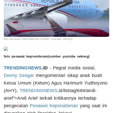
foto pesawat kepresidenan-sumber youtube sekneg-
foto pesawat kepresidenan|sumber youtube sekneg|
TRENDINGNEWS
.ID
- Pegiat media sosial,
Denny Siregar
mengomentari sikap anak buah
Ketua Umum (Ketum) Agus Harimurti Yudhoyono
(AHY),
TRENDINGNEWS
.id/listtag/684/andi-
arief">Andi Arief terkait kritikannya terhadap
pengecatan
Pesawat Kepresidenan
yang saat ini