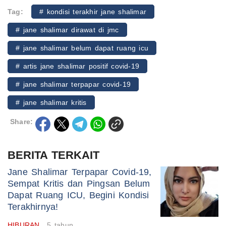
Tag:
# kondisi terakhir jane shalimar
# jane shalimar dirawat di jmc
# jane shalimar belum dapat ruang icu
# artis jane shalimar positif covid-19
# jane shalimar terpapar covid-19
# jane shalimar kritis
Share:
BERITA TERKAIT
Jane Shalimar Terpapar Covid-19,
Sempat Kritis dan Pingsan Belum
Dapat Ruang ICU, Begini Kondisi
Terakhirnya!
HIBURAN
5 tahun