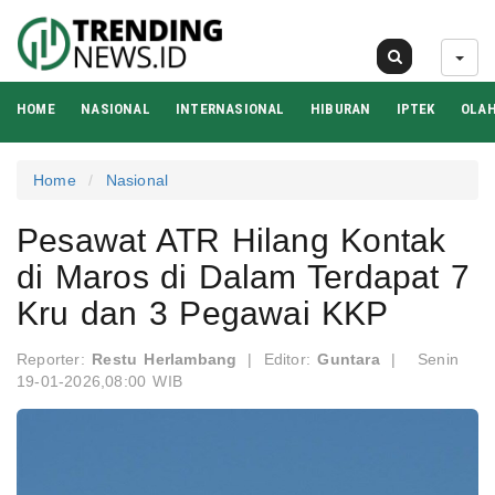
07 Agu 2026
HOME
NASIONAL
INTERNASIONAL
HIBURAN
IPTEK
OLA
Home
Nasional
Pesawat ATR Hilang Kontak
di Maros di Dalam Terdapat 7
Kru dan 3 Pegawai KKP
Reporter:
Restu Herlambang
|
Editor:
Guntara
|
Senin
19-01-2026,08:00 WIB