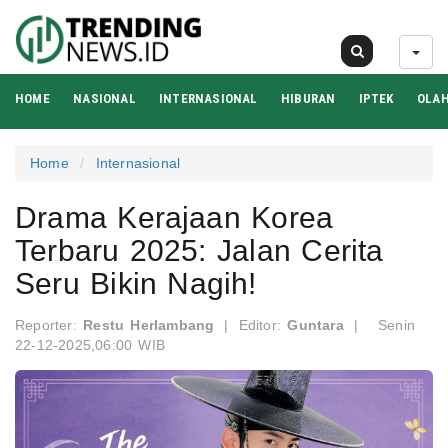
07 Agu 2026
HOME
NASIONAL
INTERNASIONAL
HIBURAN
IPTEK
OLA
Home
Internasional
Drama Kerajaan Korea
Terbaru 2025: Jalan Cerita
Seru Bikin Nagih!
Reporter:
Restu Herlambang
|
Editor:
Guntara
|
Senin
22-12-2025,06:00 WIB