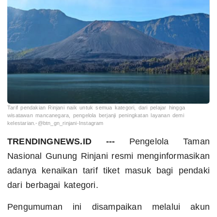
Tarif pendakian Rinjani naik untuk semua kategori, dari pelajar hingga
wisatawan mancanegara, pengelola berjanji peningkatan layanan demi
kelestarian.-@btn_gn_rinjani-Instagram
TRENDINGNEWS.ID ---
Pengelola Taman
Nasional Gunung Rinjani resmi menginformasikan
adanya kenaikan tarif tiket masuk bagi pendaki
dari berbagai kategori.
Pengumuman ini disampaikan melalui akun