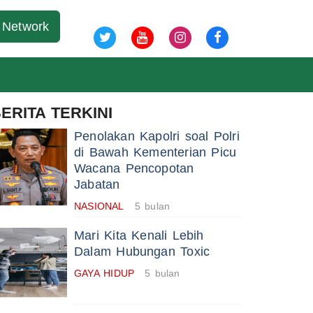
07 Agu 2026
Network
ERITA TERKINI
Penolakan Kapolri soal Polri
di Bawah Kementerian Picu
Wacana Pencopotan
Jabatan
NASIONAL
5 bulan
Mari Kita Kenali Lebih
Dalam Hubungan Toxic
GAYA HIDUP
5 bulan