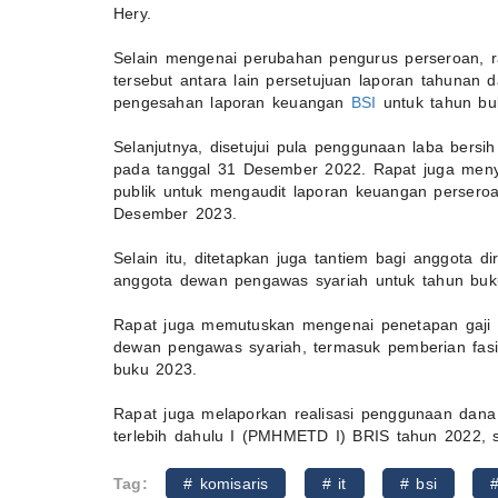
Hery.
Selain mengenai perubahan pengurus perseroan, 
tersebut antara lain persetujuan laporan tahuna
pengesahan laporan keuangan
BSI
untuk tahun bu
Selanjutnya, disetujui pula penggunaan laba bers
pada tanggal 31 Desember 2022. Rapat juga menye
publik untuk mengaudit laporan keuangan persero
Desember 2023.
Selain itu, ditetapkan juga tantiem bagi anggota 
anggota dewan pengawas syariah untuk tahun buk
Rapat juga memutuskan mengenai penetapan gaji 
dewan pengawas syariah, termasuk pemberian fasil
buku 2023.
Rapat juga melaporkan realisasi penggunaan dan
terlebih dahulu I (PMHMETD I) BRIS tahun 2022, s
Tag:
# komisaris
# it
# bsi