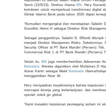
Keputusan ini diambil dalam Rapat Umum Pemega
Senin (22/5/23). Direktur Utama
BSI
, Hery Gunardi
komitmen untuk memperkuat transformasi digital 
Global Islamic Bank pada tahun 2025 dapat terwuj
“Kemudian mengangkat dan menetapkan Saladin D E
Grandhis Helmi H sebagai Direktur Risk Management
Sebagai penggantinya, Saladin D. Effendi ditunjuk
menjadi Direktur Manajemen Risiko. Sebelumnya, S
Security Officer di PT Bank Mandiri (Persero) Tb
Commercial Risk 1 di PT Bank Mandiri (Persero) T
Selain itu,
BSI
juga memberhentikan Adiwarman Az
Komisaris
. Mereka digantikan oleh Muliaman D H
Azwar Karim sebagai Wakil
Komisaris
Utama/Indepe
menggantikan Nizar Ali.
Hery menyatakan keyakinannya bahwa keputusan i
mencapai kinerja yang berkelanjutan, dan memb
syariah untuk
go global.
“Kami meyakini keputusan pemegang saham ini aka