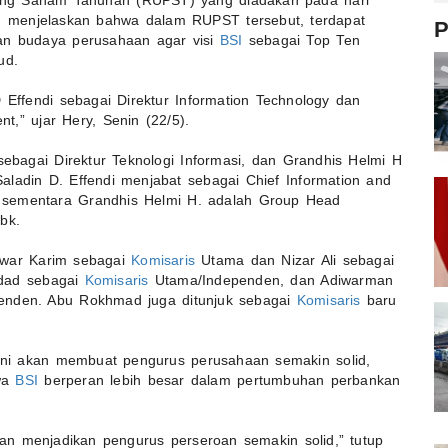
ng Saham Tahunan (RUPST) yang diadakan pada hari
, menjelaskan bahwa dalam RUPST tersebut, terdapat
P
dan budaya perusahaan agar visi
BSI
sebagai Top Ten
ud.
ffendi sebagai Direktur Information Technology dan
,” ujar Hery, Senin (22/5).
 sebagai Direktur Teknologi Informasi, dan Grandhis Helmi H
aladin D. Effendi menjabat sebagai Chief Information and
k, sementara Grandhis Helmi H. adalah Group Head
bk.
war Karim sebagai
Komisaris
Utama dan Nizar Ali sebagai
adad sebagai
Komisaris
Utama/Independen, dan Adiwarman
nden. Abu Rokhmad juga ditunjuk sebagai
Komisaris
baru
ni akan membuat pengurus perusahaan semakin solid,
awa
BSI
berperan lebih besar dalam pertumbuhan perbankan
n menjadikan pengurus perseroan semakin solid,” tutup