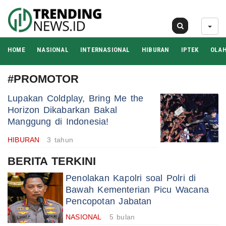
10 Agu 2026
HOME
NASIONAL
INTERNASIONAL
HIBURAN
IPTEK
OLA
#PROMOTOR
Lupakan Coldplay, Bring Me the
Horizon Dikabarkan Bakal
Manggung di Indonesia!
HIBURAN
3 tahun
BERITA TERKINI
Penolakan Kapolri soal Polri di
Bawah Kementerian Picu Wacana
Pencopotan Jabatan
NASIONAL
5 bulan