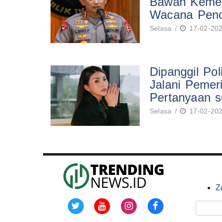
Bawah Kemen
Wacana Penc
Selasa /
17-02-202
Dipanggil Pol
Jalani Pemer
Pertanyaan s
Selasa /
17-02-202
Z