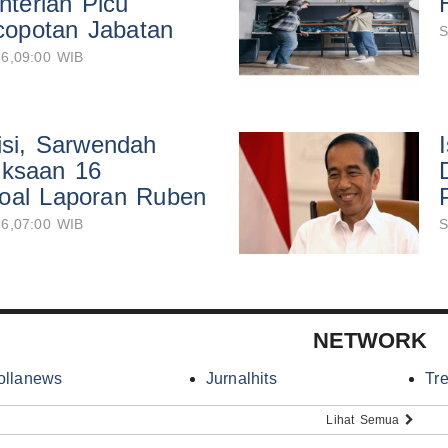
terian Picu
opotan Jabatan
S
6,09:00 WIB
isi, Sarwendah
iksaan 16
oal Laporan Ruben
6,07:00 WIB
S
NETWORK
ollanews
Jurnalhits
Tr
Lihat Semua