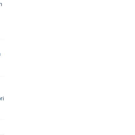
h
n
ri