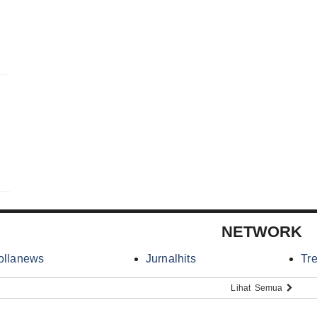
NETWORK
ollanews
Jurnalhits
Tr
Lihat Semua