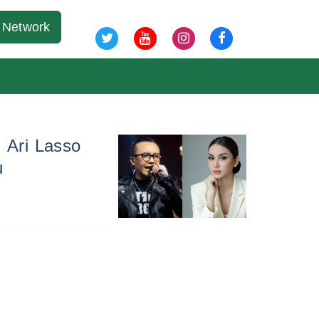
09 Agu 2026
Network
, Ari Lasso
u