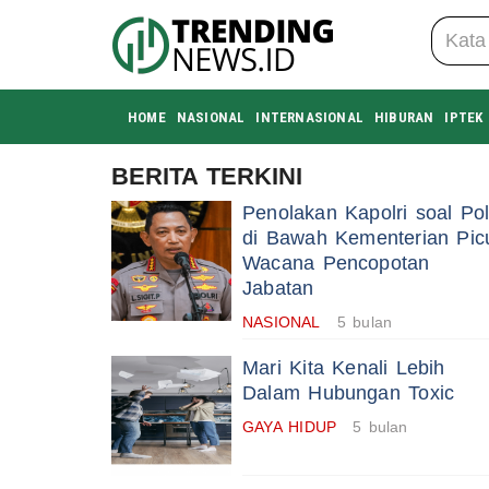
HOME
NASIONAL
INTERNASIONAL
HIBURAN
IPTEK
BERITA TERKINI
Penolakan Kapolri soal Pol
di Bawah Kementerian Pic
Wacana Pencopotan
Jabatan
NASIONAL
5 bulan
Mari Kita Kenali Lebih
Dalam Hubungan Toxic
GAYA HIDUP
5 bulan