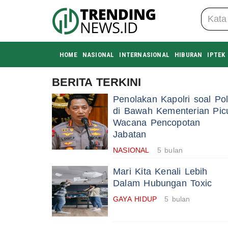
HOME
NASIONAL
INTERNASIONAL
HIBURAN
IPTEK
BERITA TERKINI
Penolakan Kapolri soal Pol
di Bawah Kementerian Pic
Wacana Pencopotan
Jabatan
NASIONAL
5 bulan
Mari Kita Kenali Lebih
Dalam Hubungan Toxic
GAYA HIDUP
5 bulan