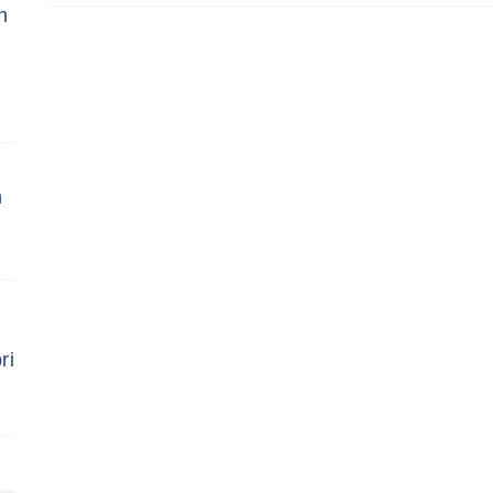
h
n
ri