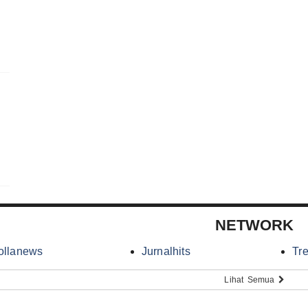
NETWORK
ollanews
Jurnalhits
Tr
Lihat Semua