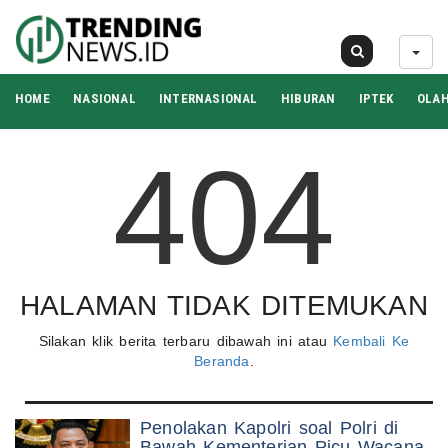
07 Agu 2026
HOME
NASIONAL
INTERNASIONAL
HIBURAN
IPTEK
OLA
404
HALAMAN TIDAK DITEMUKAN
Silakan klik berita terbaru dibawah ini atau
Kembali Ke
Beranda
.
Penolakan Kapolri soal Polri di
Bawah Kementerian Picu Wacana