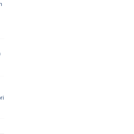
h
n
ri