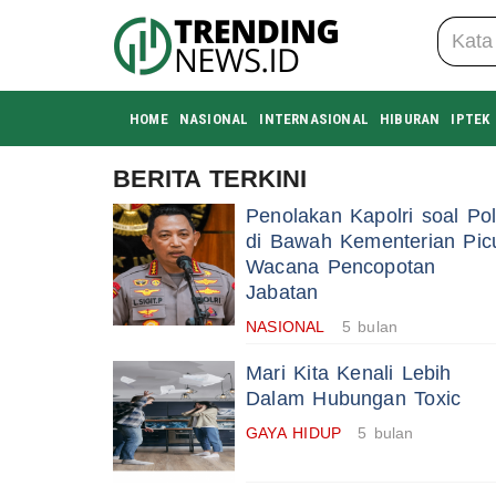
HOME
NASIONAL
INTERNASIONAL
HIBURAN
IPTEK
BERITA TERKINI
Penolakan Kapolri soal Pol
di Bawah Kementerian Pic
Wacana Pencopotan
Jabatan
NASIONAL
5 bulan
Mari Kita Kenali Lebih
Dalam Hubungan Toxic
GAYA HIDUP
5 bulan