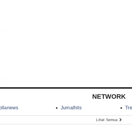
NETWORK
ollanews
Jurnalhits
Tr
Lihat Semua