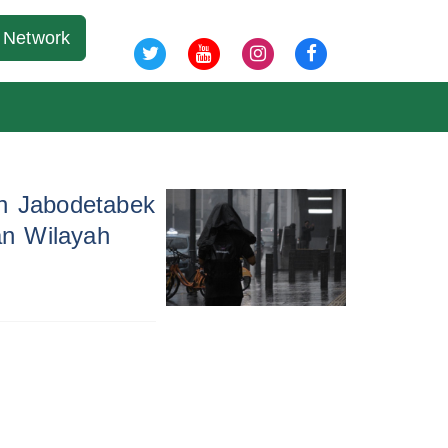
06 Agu 2026
Network
ah Jabodetabek
an Wilayah