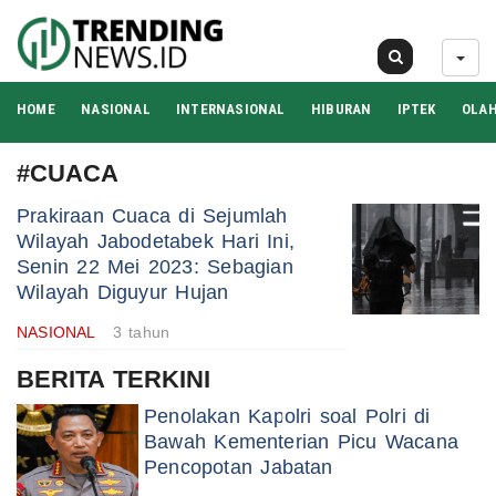
07 Agu 2026
HOME
NASIONAL
INTERNASIONAL
HIBURAN
IPTEK
OLA
#CUACA
Prakiraan Cuaca di Sejumlah
Wilayah Jabodetabek Hari Ini,
Senin 22 Mei 2023: Sebagian
Wilayah Diguyur Hujan
NASIONAL
3 tahun
BERITA TERKINI
Penolakan Kapolri soal Polri di
Bawah Kementerian Picu Wacana
Pencopotan Jabatan